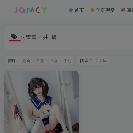
首页
美图观赏
写
阿雪雪
共1篇
排序
更新
浏览
点赞
评论
图库
C库