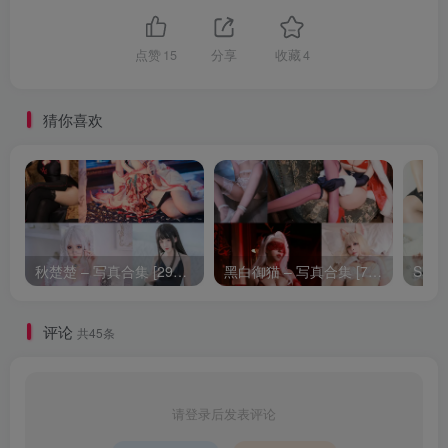
点赞
15
分享
收藏
4
猜你喜欢
秋楚楚 – 写真合集 [29套] [持续更新]
黑白御猫 – 写真合集 [7套] [持续更新]
评论
共45条
请登录后发表评论