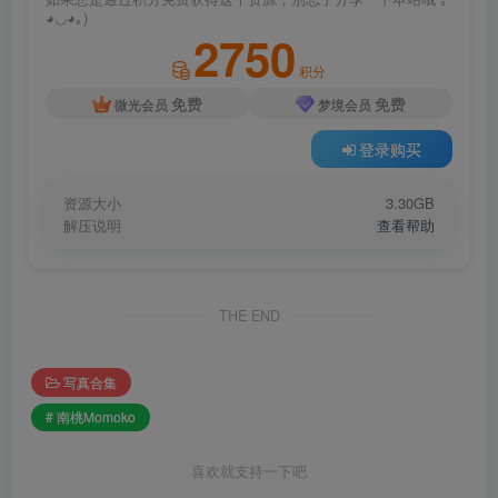
◕◡◕｡)
2750
积分
免费
免费
微光会员
梦境会员
登录购买
资源大小
3.30GB
解压说明
查看帮助
THE END
写真合集
# 南桃Momoko
喜欢就支持一下吧