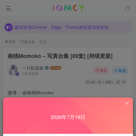
建议使用Chrome、Edge、Firefox浏览器浏览本站
各种新旧资源不断更新中，如发现有错误请反馈！
建议使用Chrome、Edge、Firefox浏览器浏览本站
首页
写真合集
正文
南桃Momoko – 写真合集 [89套] [持续更新]
一只机器猫
关注
私信
1年前更新
45
1.6W+
15
微博：
@南桃Momoko
2023年03月03日更新
2026年7月19日
NO.089 少女吉他与蝴蝶结 [28P-240MB]