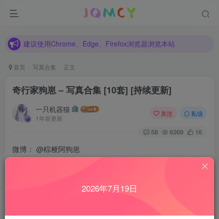
建议使用Chrome、Edge、Firefox浏览器浏览本站
各种新旧资源不断更新中，如发现有错误请反馈！
建议使用Chrome、Edge、Firefox浏览器浏览本站
首页
写真合集
正文
奇行家狗崽 – 写真合集 [10套] [持续更新]
一只机器猫
关注
私信
1年前更新
58
6369
16
微博：
@棕桠阿狗崽
推特：
@DoggyThoya
2026年7月19日
预览图