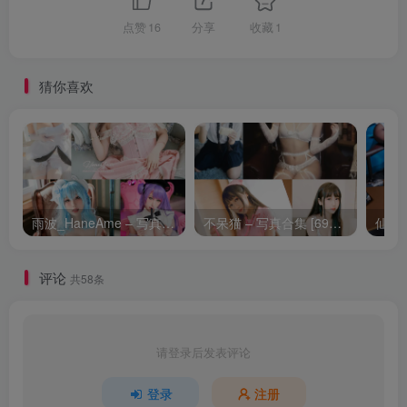
点赞
16
分享
收藏
1
猜你喜欢
雨波_HaneAme – 写真合集 [387套] [持续更新]
不呆猫 – 写真合集 [69套] [持续更新]
评论
共58条
请登录后发表评论
登录
注册