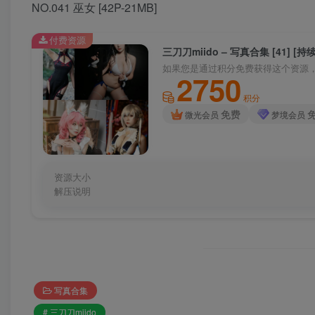
NO.041 巫女 [42P-21MB]
付费资源
三刀刀miido – 写真合集 [41] [持
如果您是通过积分免费获得这个资源，别
2750
积分
免费
微光会员
梦境会员
资源大小
解压说明
写真合集
# 三刀刀miido