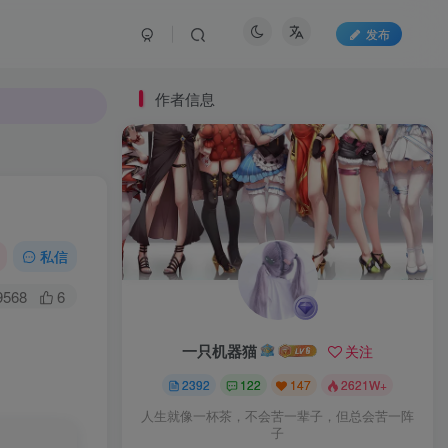
发布
作者信息
私信
9568
6
一只机器猫
关注
2392
122
147
2621W+
人生就像一杯茶，不会苦一辈子，但总会苦一阵
子