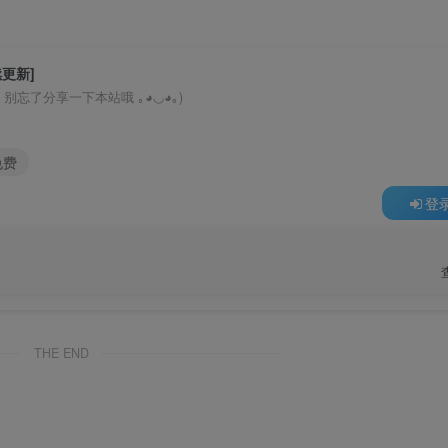
续更新]
忘了分享一下本站哦 ｡◕◡◕｡)
免费
登
THE END