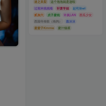
迷之呆梨
这个泡泡就是逊啦
过期米线线喵
轩萧学姐
起司块wii
贰加六
贞子蜜桃
许岚LAN
西瓜少女
西园寺南歌（南鸽）
蠢沫沫
蜜蜜子Kimmie
蜜汁猫裘