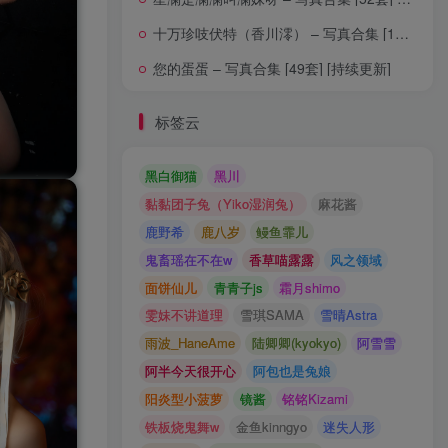
十万珍吱伏特（香川澪） – 写真合集 [16套] [持续更新]
您的蛋蛋 – 写真合集 [49套] [持续更新]
标签云
黑白御猫
黑川
黏黏团子兔（Yiko湿润兔）
麻花酱
鹿野希
鹿八岁
鳗鱼霏儿
鬼畜瑶在不在w
香草喵露露
风之领域
面饼仙儿
青青子js
霜月shimo
雯妹不讲道理
雪琪SAMA
雪晴Astra
雨波_HaneAme
陆卿卿(kyokyo)
阿雪雪
阿半今天很开心
阿包也是兔娘
阳炎型小菠萝
镜酱
铭铭Kizami
铁板烧鬼舞w
金鱼kinngyo
迷失人形