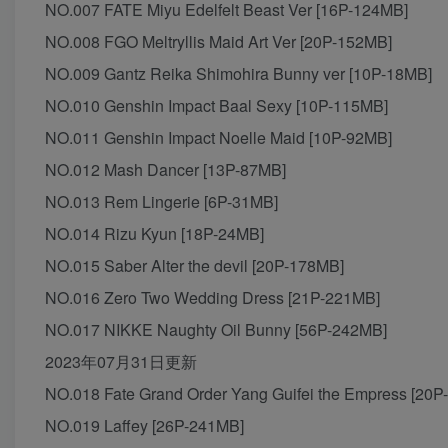
NO.007 FATE Miyu Edelfelt Beast Ver [16P-124MB]
NO.008 FGO Meltryllis Maid Art Ver [20P-152MB]
NO.009 Gantz Reika Shimohira Bunny ver [10P-18MB]
NO.010 Genshin Impact Baal Sexy [10P-115MB]
NO.011 Genshin Impact Noelle Maid [10P-92MB]
NO.012 Mash Dancer [13P-87MB]
NO.013 Rem Lingerie [6P-31MB]
NO.014 Rizu Kyun [18P-24MB]
NO.015 Saber Alter the devil [20P-178MB]
NO.016 Zero Two Wedding Dress [21P-221MB]
NO.017 NIKKE Naughty Oil Bunny [56P-242MB]
2023年07月31日更新
NO.018 Fate Grand Order Yang Guifei the Empress [20
NO.019 Laffey [26P-241MB]