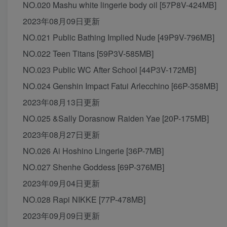
NO.020 Mashu white lingerie body oil [57P8V-424MB]
2023年08月09日更新
NO.021 Public Bathing Implied Nude [49P9V-796MB]
NO.022 Teen Titans [59P3V-585MB]
NO.023 Public WC After School [44P3V-172MB]
NO.024 Genshin Impact Fatui Arlecchino [66P-358MB]
2023年08月13日更新
NO.025 &Sally Dorasnow Raiden Yae [20P-175MB]
2023年08月27日更新
NO.026 Ai Hoshino Lingerie [36P-7MB]
NO.027 Shenhe Goddess [69P-376MB]
2023年09月04日更新
NO.028 Rapi NIKKE [77P-478MB]
2023年09月09日更新