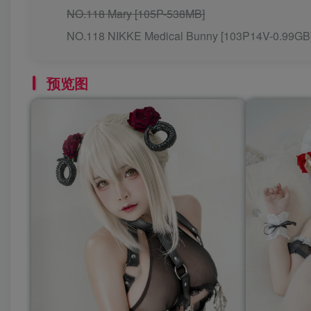
NO.118 Mary [105P-538MB]
NO.118 NIKKE Medical Bunny [103P14V-0.99GB
预览图