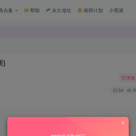
真合集
帮助
永久地址
画饼计划
小黑屋
新]
关注
54
3