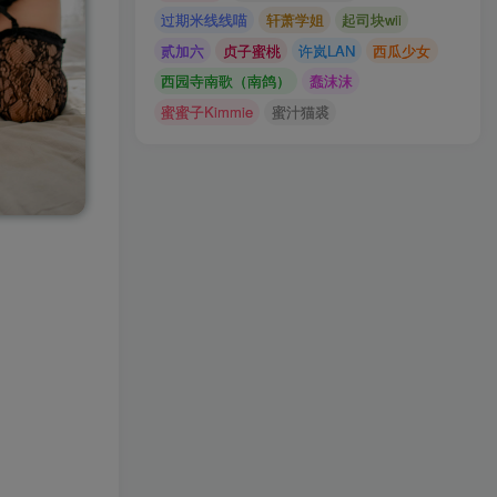
过期米线线喵
轩萧学姐
起司块wii
贰加六
贞子蜜桃
许岚LAN
西瓜少女
西园寺南歌（南鸽）
蠢沫沫
蜜蜜子Kimmie
蜜汁猫裘