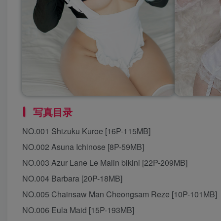
写真目录
NO.001 Shizuku Kuroe [16P-115MB]
NO.002 Asuna Ichinose [8P-59MB]
NO.003 Azur Lane Le Malin bikini [22P-209MB]
NO.004 Barbara [20P-18MB]
NO.005 Chainsaw Man Cheongsam Reze [10P-101MB]
NO.006 Eula Maid [15P-193MB]