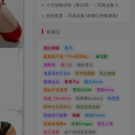
十万珍吱伏特（香川澪） – 写真合集 [16套] [持续更新]
您的蛋蛋 – 写真合集 [49套] [持续更新]
标签云
黑白御猫
黑川
黏黏团子兔（Yiko湿润兔）
麻花酱
鹿野希
鹿八岁
鳗鱼霏儿
鬼畜瑶在不在w
香草喵露露
风之领域
面饼仙儿
青青子js
霜月shimo
雯妹不讲道理
雪琪SAMA
雪晴Astra
雨波_HaneAme
陆卿卿(kyokyo)
阿雪雪
阿半今天很开心
阿包也是兔娘
阳炎型小菠萝
镜酱
铭铭Kizami
铁板烧鬼舞w
金鱼kinngyo
迷失人形
迷之呆梨
这个泡泡就是逊啦