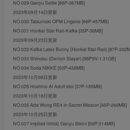
NO.029 Ganyu Selfie [66P-367MB]
2023年09月14日更新
NO.030 Tatsumaki OPM Lingerie [68P-457MB]
NO.031 Honkai Star Rail-Kafka [35P-36MB]
2023年09月23日更新
NO.032 Kafka Latex Bunny (Honkai Star Rail) [87P-302
NO.033 Shinobu (Demon Slayer) [98P9V-1.31GB]
NO.034 Soda NIKKE [53P-438MB]
2023年10月08日更新
NO.035 Hoshino Ai Adult Idol [37P-185MB]
2023年10月18日更新
NO.036 Ada Wong RE4 in Secret Mission [45P-266MB]
2023年10月25日更新
NO.037 Implied n00dz Ganyu Bikini [68P-314MB]