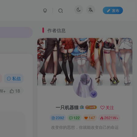
发布
作者信息
私信
W+
18
一只机器猫
关注
2392
122
147
2621W+
改变你的思想，你就能改变自己的命运