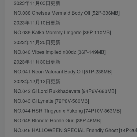
2023年11月03日更新
NO.038 Chelsea Mermaid Body Oil [52P-336MB]
2023年11月10日更新
NO.039 Kafka Mommy Lingerie [35P-110MB]
2023年11月20日更新
NO.040 Vibes Implied n00dz [36P-149MB]
2023年11月30日更新
NO.041 Neon Valorant Body Oil [51P-238MB]
2023年12月12日更新
NO.042 GI Lord Rukkhadevata [94P6V-683MB]
NO.043 GI Lynette [72P8V-560MB]
NO.044 HSR Tingyun x Yukong [74P10V-863MB]
NO.045 Blondie Homie Gurl [36P-46MB]
NO.046 HALLOWEEN SPECIAL Friendly Ghost [14P-20