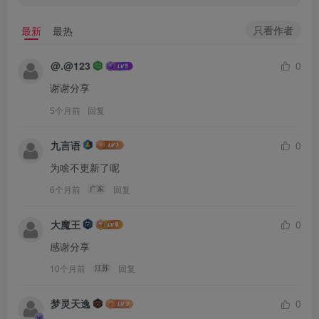
只看作者
最新
最热
@.@123
0
谢谢分享
5个月前
回复
九言语
0
为啥不更新了呢
6个月前
回复
广东
大魔王
0
感谢分享
10个月前
回复
江苏
梦灵天逸
0