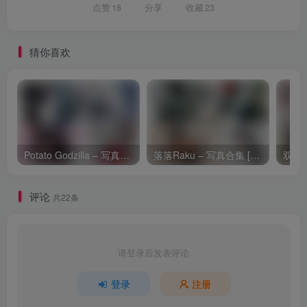
点赞
18
分享
收藏
23
猜你喜欢
Potato Godzilla – 写真合集 [184套] [持续更新]
落落Raku – 写真合集 [44套] [持续更新]
评论
共22条
请登录后发表评论
登录
注册