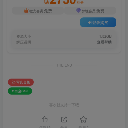
积分
免费
免费
微光会员
梦境会员
登录购买
资源大小
1.52GB
解压说明
查看帮助
THE END
写真合集
# 白金Saki
喜欢就支持一下吧
点赞
15
分享
收藏
2