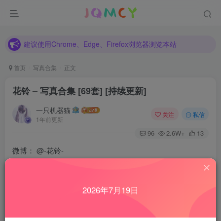
建议使用Chrome、Edge、Firefox浏览器浏览本站
各种新旧资源不断更新中，如发现有错误请反馈！
建议使用Chrome、Edge、Firefox浏览器浏览本站
首页
写真合集
正文
花铃 – 写真合集 [69套] [持续更新]
一只机器猫
关注
私信
1年前更新
96
2.6W+
13
微博：
@-花铃-
2025年03月23日更新
2026年7月19日
NO.069 FGO 酒吞童子 女仆 [72P-697MB]