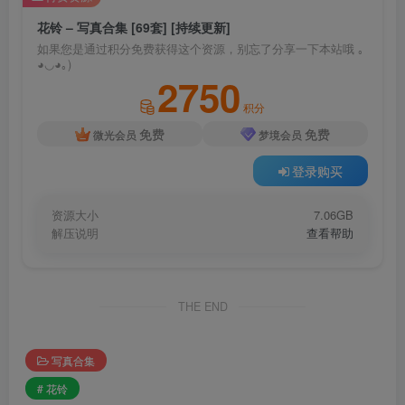
花铃 – 写真合集 [69套] [持续更新]
如果您是通过积分免费获得这个资源，别忘了分享一下本站哦 ｡
◕◡◕｡)
2750
积分
免费
免费
微光会员
梦境会员
登录购买
资源大小
7.06GB
解压说明
查看帮助
THE END
写真合集
# 花铃